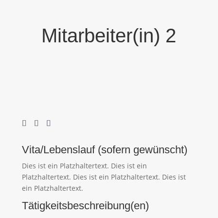
Mitarbeiter(in) 2
Vita/Lebenslauf (sofern gewünscht)
Dies ist ein Platzhaltertext. Dies ist ein
Platzhaltertext. Dies ist ein Platzhaltertext. Dies ist
ein Platzhaltertext.
Tätigkeitsbeschreibung(en)